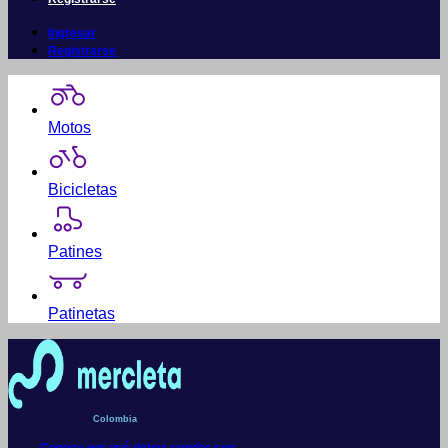
Ingresar
Registrarse
Motos
Bicicletas
Patines
Patinetas
Colombia