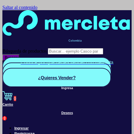
Saltar al contenido
Colombia
Búsqueda de productos
Buscar
Conoce por qué debes vender con mercleta
Quiero Vender
Panel vendedor
¿Quieres Vender?
Ingresa
0
Carrito
Deseos
0
Ingresar
Registrarse