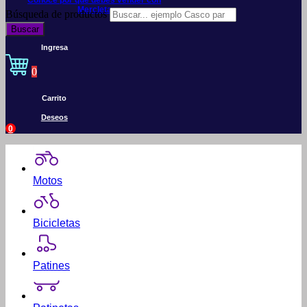
Conoce por qué debes vender con
Mercleta
Búsqueda de productos
Buscar
Ingresa
0
Carrito
Deseos
0
Motos
Bicicletas
Patines