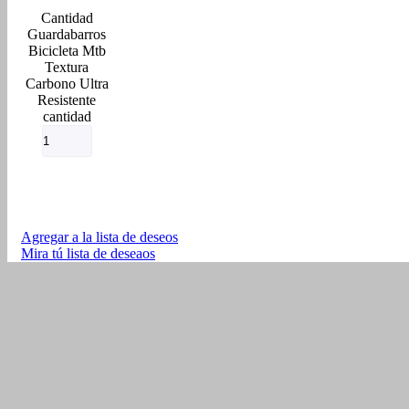
Guardabarros
Bicicleta Mtb
Textura
Carbono Ultra
Resistente
cantidad
Agregar a la lista de deseos
Mira tú lista de deseaos