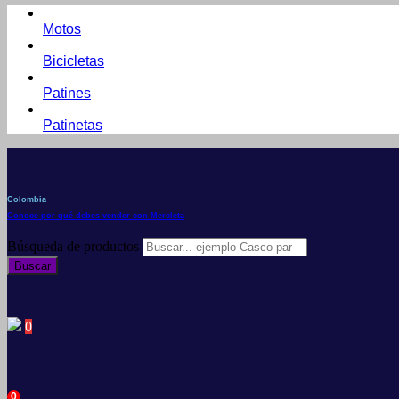
Motos
Bicicletas
Patines
Patinetas
Colombia
Conoce por qué debes vender con Mercleta
Búsqueda de productos
Buscar
0
0