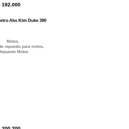
$
192.000
etro Abs Ktm Duke 390
,
Motos
,
 de repuesto para motos
Repuesto Motos
$
200.200