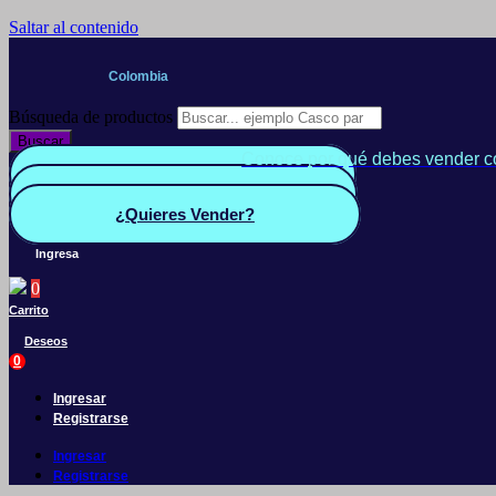
Saltar al contenido
Colombia
Búsqueda de productos
Buscar
Conoce por qué debes vender c
Quiero Vender
Panel vendedor
¿Quieres Vender?
Ingresa
0
Carrito
Deseos
0
Ingresar
Registrarse
Ingresar
Registrarse