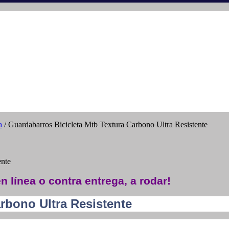
a
/ Guardabarros Bicicleta Mtb Textura Carbono Ultra Resistente
ente
n línea o contra entrega, a rodar!
rbono Ultra Resistente