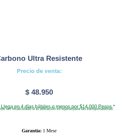
Carbono Ultra Resistente
Precio de venta:
$
48.950
Llega en 4 días hábiles o menos por $14.000 Pesos.*
de ser recalculado si tu ubicación es lejana para las transportadoras
Garantía:
1 Mese