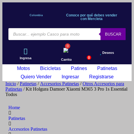
Conoce por qué debes vender
Colombia
con Mercleta
BUSCAR
0
Deseos
0
Ingresa
Carrito
Motos
Bicicletas
Patines
Patinetas
Quiero Vender
Ingresar
Registrarse
Inicio
/
Patinetas
/
Accesorios Patinetas
/
Otros Accesorios para
Patinetas
/ Kit Holgura Damoer Xiaomi M365 3 Pro 1s Essential
Todos
Home
Patinetas
Accesorios Patinetas