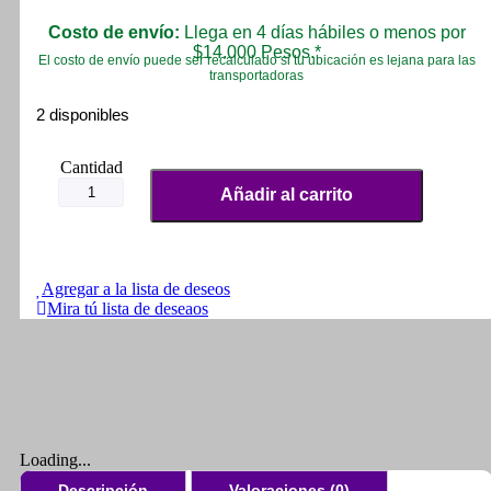
Costo de envío:
Llega en 4 días hábiles o menos por
$14.000 Pesos.*
El costo de envío puede ser recalculado si tu ubicación es lejana para las
transportadoras
2 disponibles
Kit
Reparación
Añadir al carrito
Carburador
-
Moto
Cr5
200
Agregar a la lista de deseos
-
Mira tú lista de deseaos
Original
cantidad
Loading...
Descripción
Valoraciones (0)