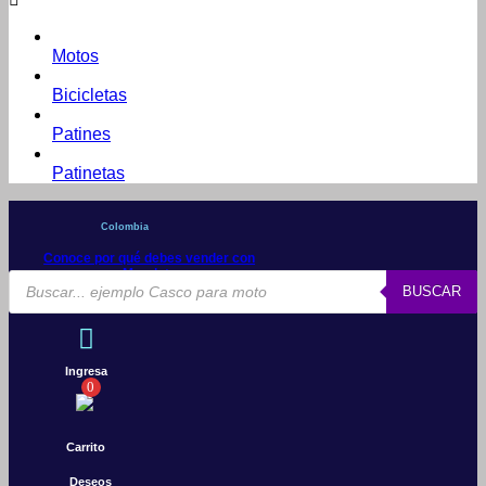
Motos
Bicicletas
Patines
Patinetas
Colombia
Conoce por qué debes vender con
Mercleta
Búsqueda
BUSCAR
de
productos
Ingresa
0
Carrito
Deseos