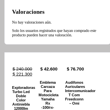
Valoraciones
No hay valoraciones aún.
Solo los usuarios registrados que hayan comprado este
producto pueden hacer una valoración.
$
240.000
$
42.600
$
76.700
Original
Current
$
221.300
price
price
Emblema
Audifonos
was:
is:
Carcaza
Auriculares
Exploradoras
$ 240.000.
$ 221.300.
Para
Intercomunicador
Turbo Led
Motocicleta
T Com
Doble
Yamaha
Freedconn
Color
Rx
– Omi
Antiniebla
-100/rx-
12000lm