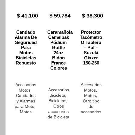
$
41.100
$
59.784
$
38.300
Candado
Caramañola
Protector
Alarma De
Camelbak
Tacómetro
Seguridad
Pódium
O Tablero
Para
Bottle
– Ppf –
Motos
24oz
Suzuki
Bicicletas
Bidon
Gixxer
Repuesto
France
150-250
Colores
Accesorios
Accesorios
,
Accesorios
,
Motos
Motos
,
Bicicleta
,
Candados
Motos
,
Bicicletas
y Alarmas
Otro tipo
,
Otros
para Moto
de
accesorios
Motos
accesorios
de Bicicleta