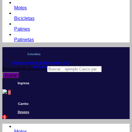
Motos
Bicicletas
Patines
Patinetas
Colombia
Conoce por qué debes vender con
Mercleta
Búsqueda de productos
Buscar
Ingresa
0
Carrito
Deseos
0
Motos