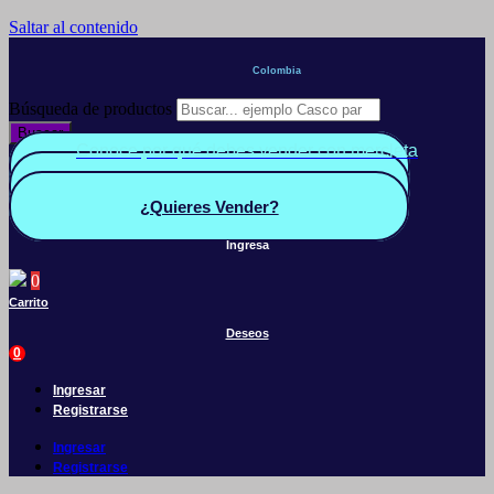
Saltar al contenido
Colombia
Búsqueda de productos
Buscar
Conoce por qué debes vender con mercleta
Quiero Vender
Panel vendedor
¿Quieres Vender?
Ingresa
0
Carrito
Deseos
0
Ingresar
Registrarse
Ingresar
Registrarse