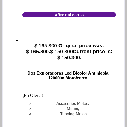
Añadir al carrito
$
165.800
Original price was:
$ 165.800.
$
150.300
Current price is:
$ 150.300.
Dos Exploradoras Led Bicolor Antiniebla
12000lm Moto/carro
¡En Oferta!
,
Accesorios Motos
,
Motos
Tunning Motos