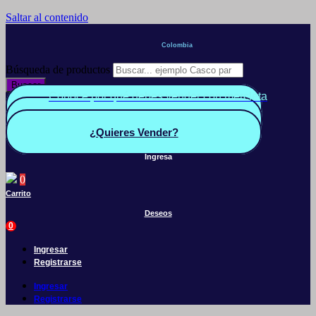
Saltar al contenido
Colombia
Búsqueda de productos
Buscar
Conoce por qué debes vender con mercleta
Quiero Vender
Panel vendedor
¿Quieres Vender?
Ingresa
0
Carrito
Deseos
0
Ingresar
Registrarse
Ingresar
Registrarse