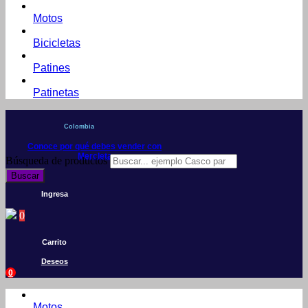
Motos
Bicicletas
Patines
Patinetas
Colombia
Conoce por qué debes vender con
Mercleta
Búsqueda de productos
Buscar
Ingresa
0
Carrito
Deseos
0
Motos