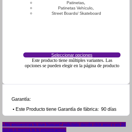
,
Patinetas
,
Patinetas Vehículo
Street Boards/ Skateboard
Seleccionar opciones
Este producto tiene múltiples variantes. Las
opciones se pueden elegir en la página de producto
Garantía:
• Este Producto tiene Garantía de fábrica
:
90 días
¿No encuentras lo que buscas? solicítalo dando click aquí y en 24
horas o menos te lo encontramos.