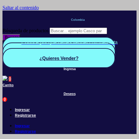
Saltar al contenido
Colombia
Búsqueda de productos
Buscar
Conoce por qué debes vender con mercleta
Quiero Vender
Panel vendedor
¿Quieres Vender?
Ingresa
0
Carrito
Deseos
0
Ingresar
Registrarse
Ingresar
Registrarse