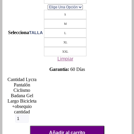
S
M
TALLA
L
XL
XXL
Limpiar
Garantía:
60 Días
Lycra
Pantalón
Ciclismo
Badana Gel
Largo Bicicleta
+obsequio
cantidad
Añadir al carrito