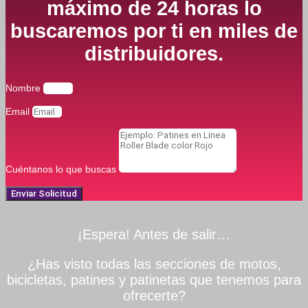
máximo de 24 horas lo
buscaremos por ti en miles de
distribuidores.
Nombre
Email
Cuéntanos lo que buscas
Enviar Solicitud
¡Espera! Antes de salir…
¿Has visto todas las secciones de motos,
bicicletas, patines y patinetas que tenemos para
ofrecerte?