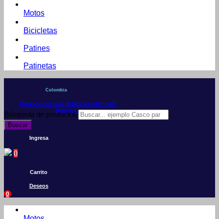
Motos
Bicicletas
Patines
Patinetas
Colombia
Conoce por qué debes vender con
Mercleta
Búsqueda de productos
Buscar
Ingresa
0
Carrito
Deseos
0
Motos