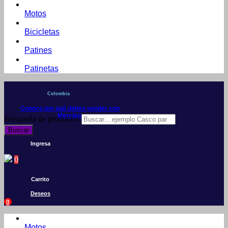
Motos
Bicicletas
Patines
Patinetas
Colombia
Conoce por qué debes vender con
Mercleta
Búsqueda de productos
Buscar
Ingresa
0
Carrito
Deseos
0
Motos