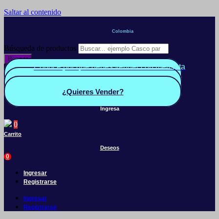
Saltar al contenido
Colombia
Búsqueda de productos
Buscar
Conoce por qué debes vender con mercleta
Quiero Vender
Panel vendedor
¿Quieres Vender?
Ingresa
0
Carrito
Deseos
0
Ingresar
Registrarse
Ingresar
Registrarse