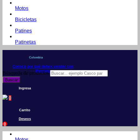
Motos
Bicicletas
Patines
Patinetas
Colombia
Conoce por qué debes vender con
Mercleta
Búsqueda de productos
Buscar
Ingresa
0
Carrito
Deseos
0
Motos