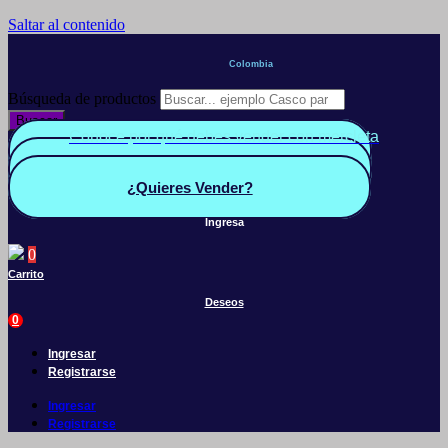
Saltar al contenido
Colombia
Búsqueda de productos
Buscar
Conoce por qué debes vender con mercleta
Quiero Vender
Panel vendedor
¿Quieres Vender?
Ingresa
0
Carrito
Deseos
0
Ingresar
Registrarse
Ingresar
Registrarse