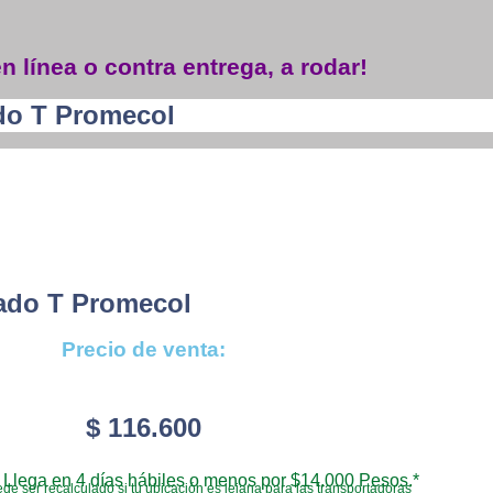
n línea o contra entrega, a rodar!
ado T Promecol
zado T Promecol
Precio de venta:
$
116.600
Llega en 4 días hábiles o menos por $14.000 Pesos.*
de ser recalculado si tu ubicación es lejana para las transportadoras