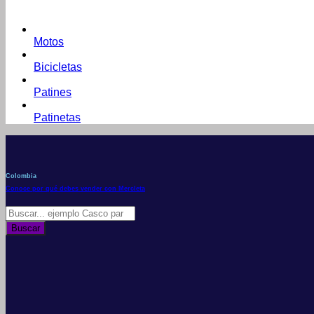
Motos
Bicicletas
Patines
Patinetas
Colombia
Conoce por qué debes vender con Mercleta
Búsqueda
de
Buscar
productos