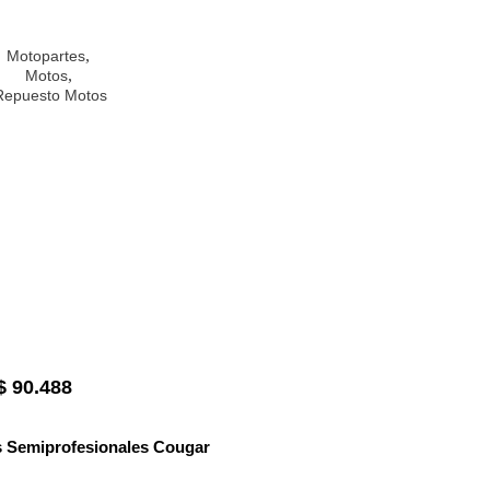
,
Motopartes
,
Motos
Repuesto Motos
$
90.488
s Semiprofesionales Cougar