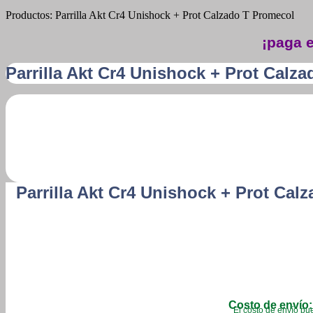
Productos: Parrilla Akt Cr4 Unishock + Prot Calzado T Promecol
¡paga e
Parrilla Akt Cr4 Unishock + Prot Calz
Parrilla Akt Cr4 Unishock + Prot Cal
Costo de envío:
El costo de envío pue