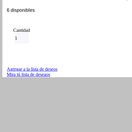
6 disponibles
Parrilla
Akt
Cr4
Unishock
+
Prot
Calzado
T
Agregar a la lista de deseos
Promecol
Mira tú lista de deseaos
cantidad