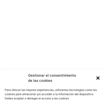
de la moto en cuestión. Siempre nos
hemos esforzado en diseñar el kit de
montaje de modo que proporcione el
máximo apoyo a la moto y minimice
cualquier daño.
Todos los kits se fabrican con
materiales de calidad
¿No encuentras lo que buscas? solicítalo
dando click aquí y en 24 horas o menos te
lo encontramos.
Gestionar el consentimiento
de las cookies
Para ofrecer las mejores experiencias, utilizamos tecnologías como las
cookies para almacenar y/o acceder a la información del dispositivo.
Debes aceptar o denegar el acceso a las cookies