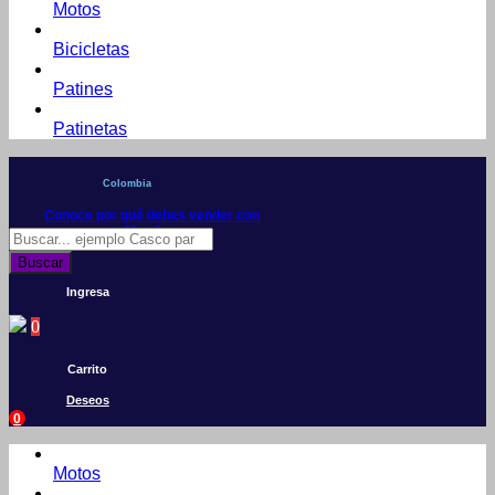
Motos
Bicicletas
Patines
Patinetas
Colombia
Conoce por qué debes vender con
Mercleta
Búsqueda
de
Buscar
productos
Ingresa
0
Carrito
Deseos
0
Motos