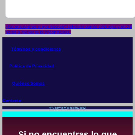
¿No encuentras lo que buscas? solicítalo dando click aquí y en 24
horas o menos te lo encontramos.
Términos y condiciones
Política de Privacidad
Quiénes Somos
Contacto
© Copyright Mercleta 2022
Si no encuentras lo que