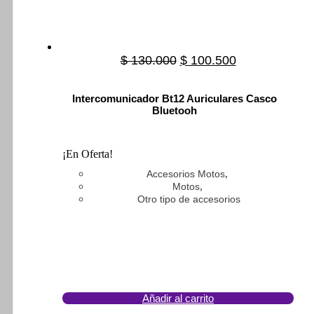
$
130.000
Original
$
100.500
Current
price
price
was:
is:
Intercomunicador Bt12 Auriculares Casco
$ 130.000.
$ 100.500.
Bluetooh
¡En Oferta!
,
Accesorios Motos
,
Motos
Otro tipo de accesorios
Añadir al carrito