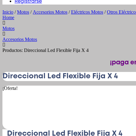
Registrarse
Inicio
/
Motos
/
Accesorios Motos
/
Eléctricos Motos
/
Otros Eléctric
Home
Motos
Accesorios Motos
Productos: Direccional Led Flexible Fija X 4
¡paga en
Direccional Led Flexible Fija X 4
¡Oferta!
Direccional Led Flexible Fija X 4