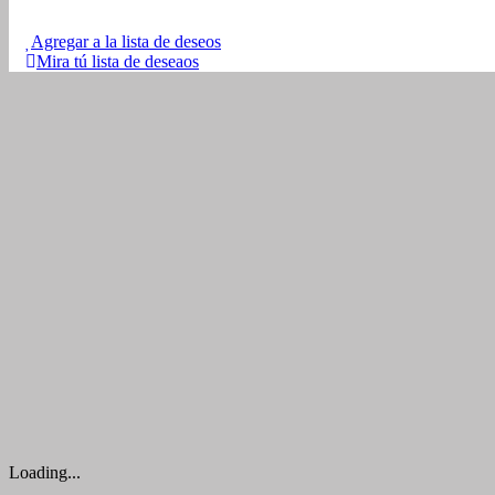
Agregar a la lista de deseos
Mira tú lista de deseaos
Loading...