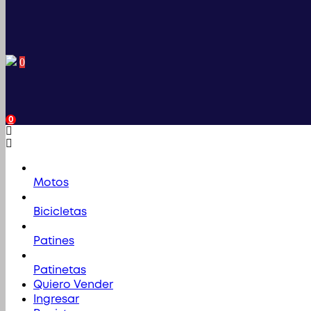
0
0
Motos
Bicicletas
Patines
Patinetas
Quiero Vender
Ingresar