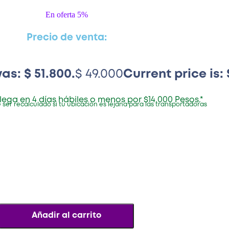
En oferta 5%
Precio de venta:
as: $ 51.800.
$
49.000
Current price is: 
lega en 4 días hábiles o menos por $14.000 Pesos.*
 ser recalculado si tu ubicación es lejana para las transportadoras
Añadir al carrito