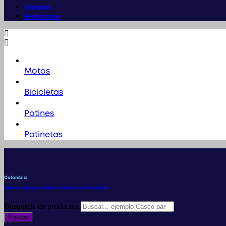
Ingresar
Registrarse
Motos
Bicicletas
Patines
Patinetas
Colombia
Conoce por qué debes vender con Mercleta
Búsqueda de productos
Buscar