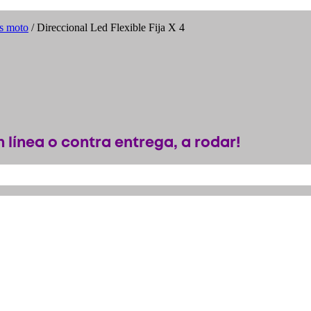
os moto
/ Direccional Led Flexible Fija X 4
 línea o contra entrega, a rodar!