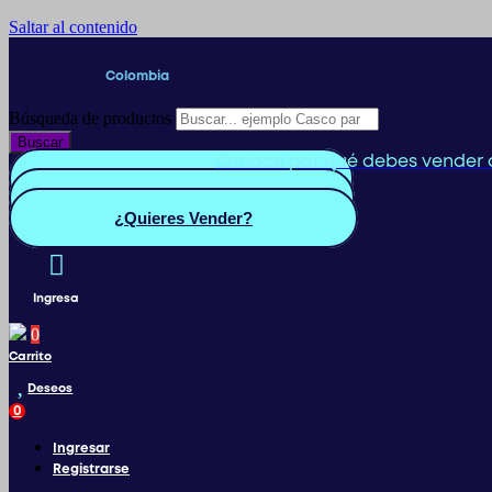
Saltar al contenido
Colombia
Búsqueda de productos
Buscar
Conoce por qué debes vender 
Quiero Vender
Panel vendedor
¿Quieres Vender?
Ingresa
0
Carrito
Deseos
0
Ingresar
Registrarse