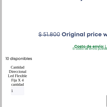
$
51.800
Original price w
Costo de envío:
L
El costo de envío puede
10 disponibles
Direccional
Led Flexible
Fija X 4
cantidad