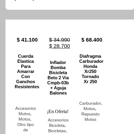
Original
$
41.100
$
34.990
$
68.400
price
Current
$
28.700
was:
price
Cuerda
Diafragma
$ 34.990.
is:
Elastica
Carburador
Inflador
$ 28.700.
Para
Honda
Bomba
Amarrar
Xr250
Bicicleta
Con
Tornado
Beto 2 Via
Ganchos
Xr 250
Cmpb-03b
Resistentes
+ Aguja
Balones
,
Carburador
Accesorios
,
Motos
¡En Oferta!
,
Motos
Repuesto
,
Motos
Motos
Accesorios
Otro tipo
,
Bicicleta
de
,
Bicicletas