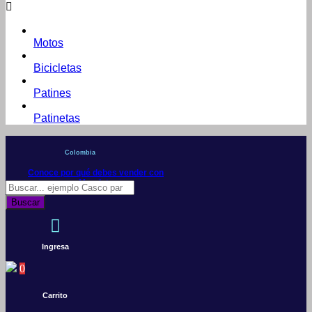
Motos
Bicicletas
Patines
Patinetas
Colombia
Conoce por qué debes vender con
Mercleta
Búsqueda
de
Buscar
productos
Ingresa
0
Carrito