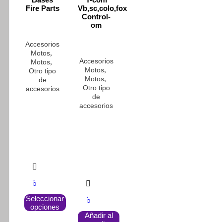
Fire Parts
Vb,sc,colo,fox
Control-
om
Accesorios
,
Motos
Accesorios
,
Motos
,
Motos
Otro tipo
,
Motos
de
Otro tipo
accesorios
de
accesorios
Este
Seleccionar
producto
opciones
tiene
Añadir al
múltiples