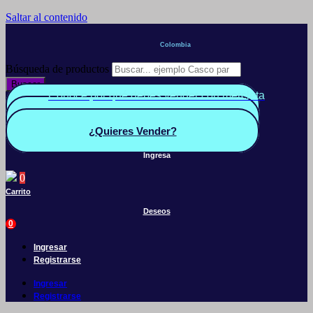
Saltar al contenido
Colombia
Búsqueda de productos
Buscar
Conoce por qué debes vender con mercleta
Quiero Vender
Panel vendedor
¿Quieres Vender?
Ingresa
0
Carrito
Deseos
0
Ingresar
Registrarse
Ingresar
Registrarse