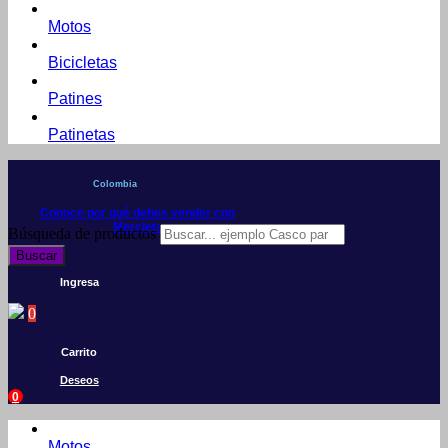
Motos
Bicicletas
Patines
Patinetas
Colombia
Conoce por qué debes vender con
Mercleta
Búsqueda de productos
Buscar
Ingresa
0
Carrito
Deseos
0
Motos