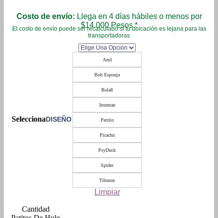
Costo de envío:
Llega en 4 días hábiles o menos por
$14.000 Pesos.*
El costo de envío puede ser recalculado si tu ubicación es lejana para las
transportadoras
Azul
Bob Esponja
Bola8
Ironman
DISEÑO
Perrito
Picachu
PsyDuck
Spider
Tiburon
Limpiar
Patitos De Hule