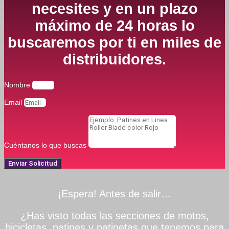
necesites y en un plazo
máximo de 24 horas lo
buscaremos por ti en miles de
distribuidores.
Nombre
Email
Cuéntanos lo que buscas
Enviar Solicitud
¡Espera! Antes de salir…
¿Has visto todas las secciones de motos,
bicicletas, patines y patinetas que tenemos para