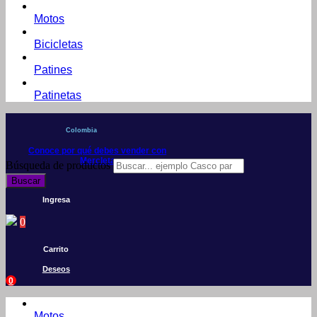
Motos
Bicicletas
Patines
Patinetas
Colombia
Conoce por qué debes vender con
Mercleta
Búsqueda de productos
Buscar
Ingresa
0
Carrito
Deseos
0
Motos