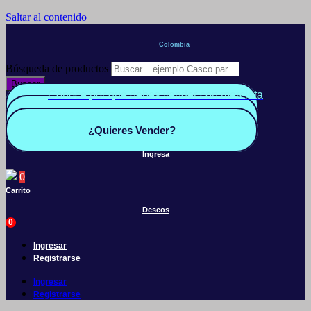
Saltar al contenido
Colombia
Búsqueda de productos
Buscar
Conoce por qué debes vender con mercleta
Quiero Vender
Panel vendedor
¿Quieres Vender?
Ingresa
0
Carrito
Deseos
0
Ingresar
Registrarse
Ingresar
Registrarse