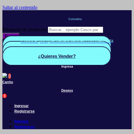
Saltar al contenido
Colombia
Búsqueda de productos
Buscar
Conoce por qué debes vender con mercleta
Quiero Vender
Panel vendedor
¿Quieres Vender?
Ingresa
0
Carrito
Deseos
0
Ingresar
Registrarse
Ingresar
Registrarse