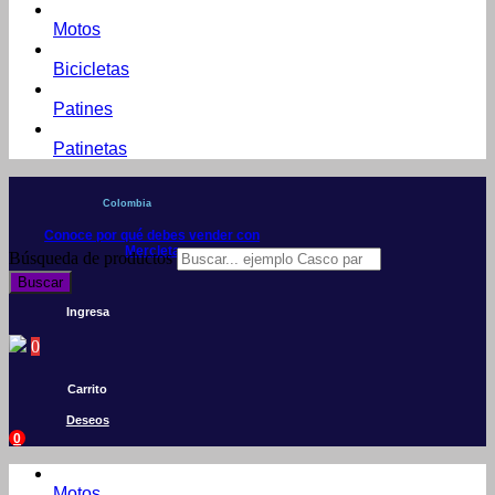
Motos
Bicicletas
Patines
Patinetas
Colombia
Conoce por qué debes vender con
Mercleta
Búsqueda de productos
Buscar
Ingresa
0
Carrito
Deseos
0
Motos