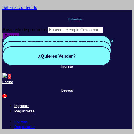
Saltar al contenido
Colombia
Búsqueda de productos
Buscar
Conoce por qué debes vender con mercleta
Quiero Vender
Panel vendedor
¿Quieres Vender?
Ingresa
0
Carrito
Deseos
0
Ingresar
Registrarse
Ingresar
Registrarse