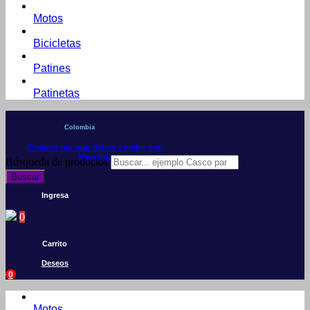
Motos
Bicicletas
Patines
Patinetas
Colombia
Conoce por qué debes vender con
Mercleta
Búsqueda de productos
Buscar
Ingresa
0
Carrito
Deseos
0
Motos