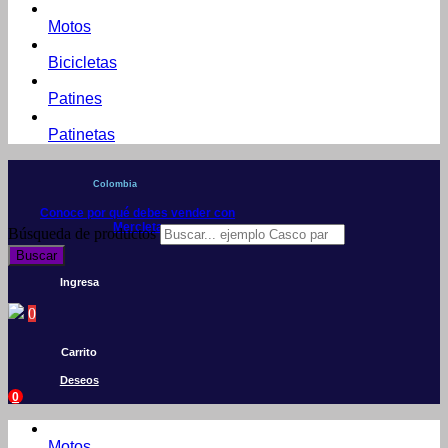
Motos
Bicicletas
Patines
Patinetas
Colombia
Conoce por qué debes vender con
Mercleta
Búsqueda de productos
Buscar
Ingresa
0
Carrito
Deseos
0
Motos