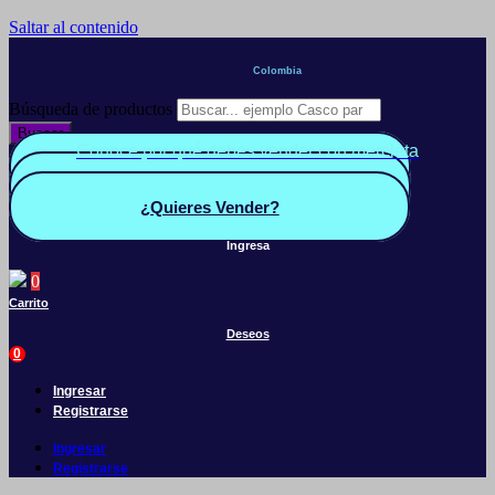
Saltar al contenido
Colombia
Búsqueda de productos
Buscar
Conoce por qué debes vender con mercleta
Quiero Vender
Panel vendedor
¿Quieres Vender?
Ingresa
0
Carrito
Deseos
0
Ingresar
Registrarse
Ingresar
Registrarse