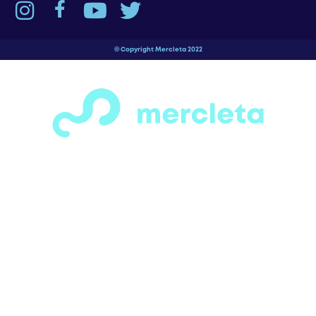
© Copyright Mercleta 2022
¡Espera! Antes de salir…
¿Has visto todas las secciones de motos,
bicicletas, patines y patinetas que
tenemos para ofrecerte?
Tenemos una gran variedad de opciones
para todos los gustos y necesidades. solo
ingresa a la categoría que más te llame la
anteción