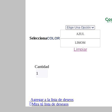
Cos
El 
AZUL
COLOR
LIMOM
Limpiar
Cinta
Manubrio
Ontrail
Bicicletasde
Ruta
cantidad
Agregar a la lista de deseos
Mira tú lista de deseaos