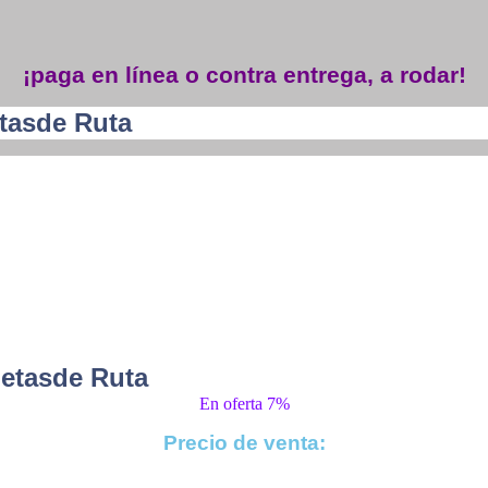
¡paga en línea o contra entrega, a rodar!
etasde Ruta
letasde Ruta
En oferta 7%
Precio de venta: