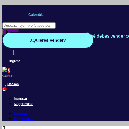
Saltar
al
Colombia
contenido
Búsqueda
de
Buscar
productos
Conoce por qué debes vender c
¿Quieres Vender?
Ingresa
0
Carrito
Deseos
0
Ingresar
Registrarse
Ingresar
Registrarse