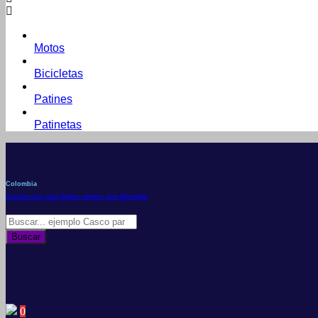
Motos
Bicicletas
Patines
Patinetas
Colombia
Conoce por qué debes vender con Mercleta
Búsqueda
de
Buscar
productos
0