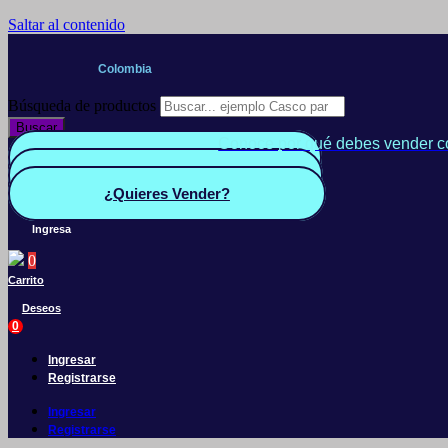
Saltar al contenido
Colombia
Búsqueda de productos
Buscar
Conoce por qué debes vender c
Quiero Vender
Panel vendedor
¿Quieres Vender?
Ingresa
0
Carrito
Deseos
0
Ingresar
Registrarse
Ingresar
Registrarse