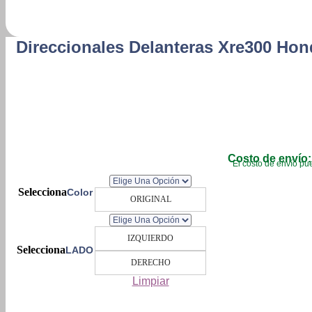
Direccionales Delanteras Xre300 Hon
Costo de envío:
El costo de envío pue
Color
ORIGINAL
IZQUIERDO
LADO
DERECHO
Limpiar