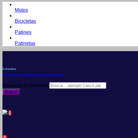
Motos
Bicicletas
Patines
Patinetas
Colombia
Conoce por qué debes vender con Mercleta
Búsqueda de productos
Buscar
0
0