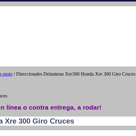
os moto
/ Direccionales Delanteras Xre300 Honda Xre 300 Giro Cruces
uces
n línea o contra entrega, a rodar!
a Xre 300 Giro Cruces