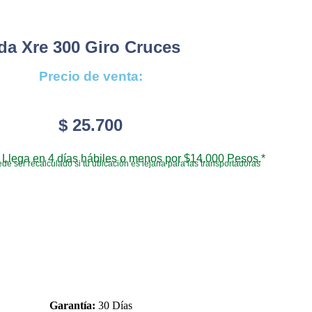
da Xre 300 Giro Cruces
Precio de venta:
$
25.700
Llega en 4 días hábiles o menos por $14.000 Pesos.*
de ser recalculado si tu ubicación es lejana para las transportadoras
Garantía:
30 Días