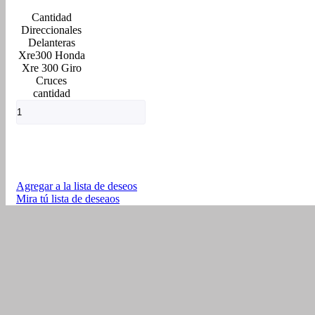
Direccionales
Delanteras
Xre300 Honda
Xre 300 Giro
Cruces
cantidad
Agregar a la lista de deseos
Mira tú lista de deseaos