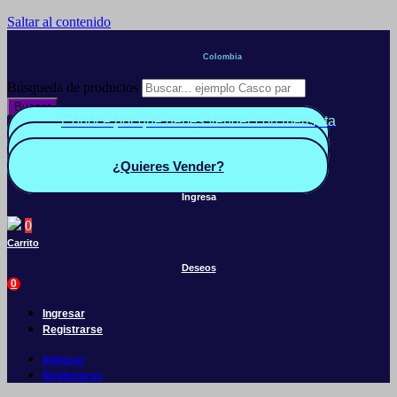
Saltar al contenido
Colombia
Búsqueda de productos
Buscar
Conoce por qué debes vender con mercleta
Quiero Vender
Panel vendedor
¿Quieres Vender?
Ingresa
0
Carrito
Deseos
0
Ingresar
Registrarse
Ingresar
Registrarse