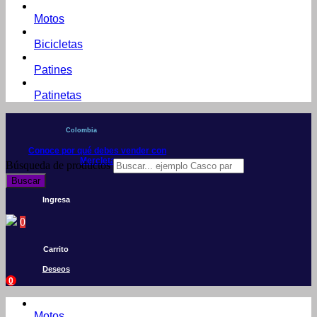
Motos
Bicicletas
Patines
Patinetas
Colombia
Conoce por qué debes vender con
Mercleta
Búsqueda de productos
Buscar
Ingresa
0
Carrito
Deseos
0
Motos