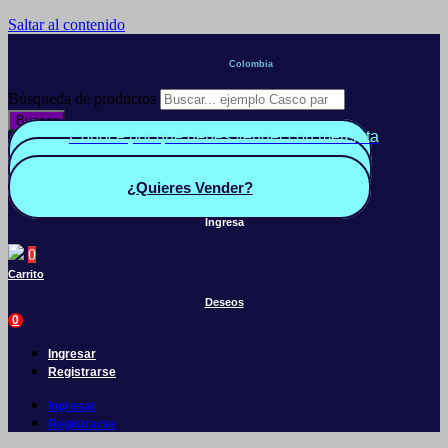
Saltar al contenido
Colombia
Búsqueda de productos
Buscar
Conoce por qué debes vender con mercleta
Quiero Vender
Panel vendedor
¿Quieres Vender?
Ingresa
0
Carrito
Deseos
0
Ingresar
Registrarse
Ingresar
Registrarse