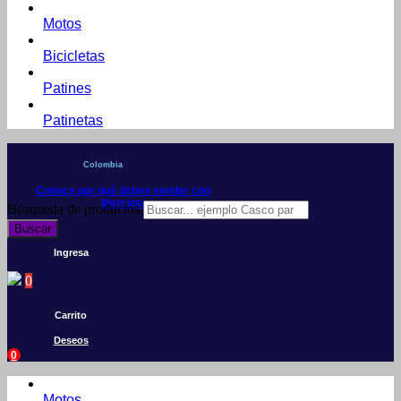
Motos
Bicicletas
Patines
Patinetas
Colombia
Conoce por qué debes vender con
Mercleta
Búsqueda de productos
Buscar
Ingresa
0
Carrito
Deseos
0
Motos