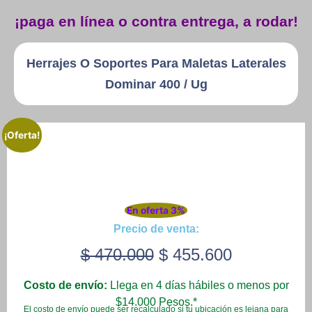
¡paga en línea o contra entrega, a rodar!
Herrajes O Soportes Para Maletas Laterales
Dominar 400 / Ug
¡Oferta!
En oferta 3%
Precio de venta:
$
470.000
$
455.600
Costo de envío:
Llega en 4 días hábiles o menos por
$14.000 Pesos.*
El costo de envío puede ser recalculado si tu ubicación es lejana para