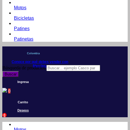
Motos
Bicicletas
Patines
Patinetas
Colombia
Conoce por qué debes vender con
Mercleta
Búsqueda de productos
Buscar
Ingresa
0
Carrito
Deseos
0
Motos