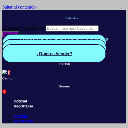
Saltar al contenido
Colombia
Búsqueda de productos
Buscar
Conoce por qué debes vender con mercleta
Quiero Vender
Panel vendedor
¿Quieres Vender?
Ingresa
0
Carrito
Deseos
0
Ingresar
Registrarse
Ingresar
Registrarse