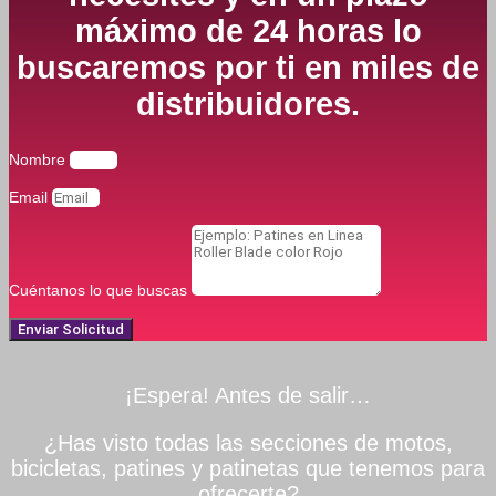
máximo de 24 horas lo
buscaremos por ti en miles de
distribuidores.
Nombre
Email
Cuéntanos lo que buscas
Enviar Solicitud
¡Espera! Antes de salir…
¿Has visto todas las secciones de motos,
bicicletas, patines y patinetas que tenemos para
ofrecerte?