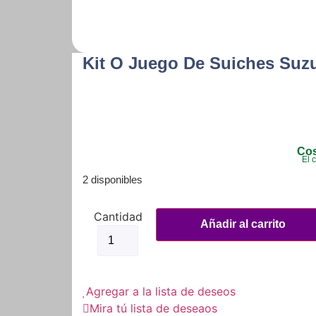
Kit O Juego De Suiches Suzu
Cos
El 
2 disponibles
Kit
O
Añadir al carrito
Juego
De
Suiches
Suzuki
Best
Agregar a la lista de deseos
125
cantidad
Mira tú lista de deseaos