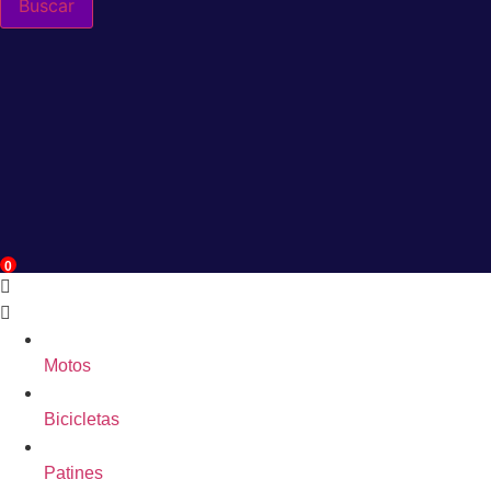
Buscar
0
Motos
Bicicletas
Patines