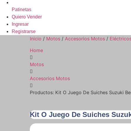
Patinetas
Quiero Vender
Ingresar
Registrarse
Inicio
/
Motos
/
Accesorios Motos
/
Eléctrico
Home
Motos
Accesorios Motos
Productos: Kit O Juego De Suiches Suzuki Be
Kit O Juego De Suiches Suzuk