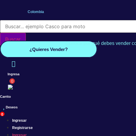
Saltar
al
Colombia
contenido
Búsqueda
de
productos
Buscar
Conoce por qué debes vender co
¿Quieres Vender?
Ingresa
0
Carrito
Deseos
0
Ingresar
Registrarse
Ingresar