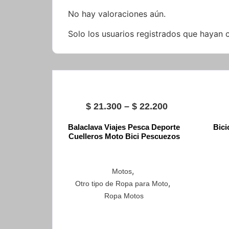
No hay valoraciones aún.
Solo los usuarios registrados que hayan
Price
$
21.300
–
$
22.200
range:
Balaclava Viajes Pesca Deporte
Bici
$ 21.300
Cuelleros Moto Bici Pescuezos
through
$ 22.200
,
Motos
,
Otro tipo de Ropa para Moto
Ropa Motos