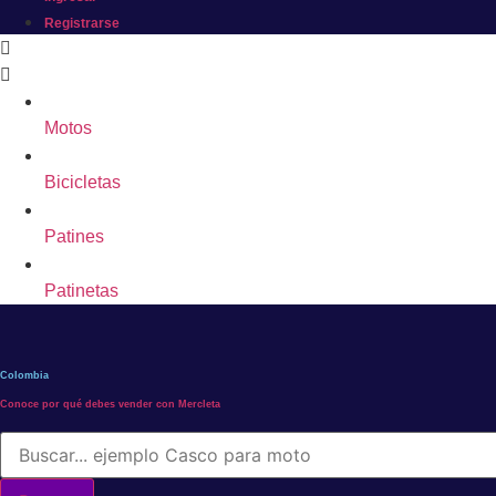
Registrarse
Motos
Bicicletas
Patines
Patinetas
Colombia
Conoce por qué debes vender con Mercleta
Búsqueda
de
productos