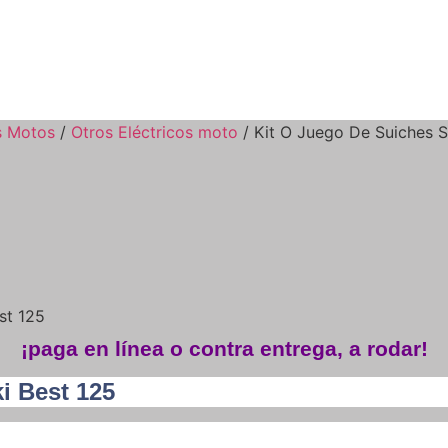
s Motos
/
Otros Eléctricos moto
/ Kit O Juego De Suiches S
st 125
¡paga en línea o contra entrega, a rodar!
i Best 125