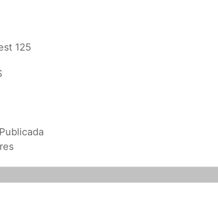
est 125
S
 Publicada
res