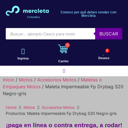
Conoce por qué debes vender con
Mercleta
Colombia
BUSCAR
0
0
Deseos
Ingresa
Carrito
Inicio
/
Motos
/
Accesorios Motos
/
Maletas o
Empaques Motos
/ Maleta Impermeable Fp Drybag S20
Motos
Negro-gris
Bicicletas
Home
Motos
Accesorios Motos
Productos: Maleta Impermeable Fp Drybag S20 Negro-gris
¡paga en línea o contra entrega, a rodar!
Patines