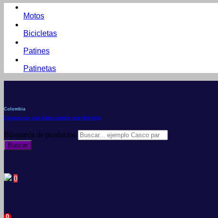
Motos
Bicicletas
Patines
Patinetas
Colombia
Conoce por qué debes vender con Mercleta
Búsqueda de productos
Buscar
0
0