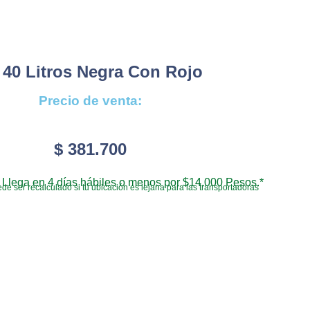
 40 Litros Negra Con Rojo
Precio de venta:
$
381.700
Llega en 4 días hábiles o menos por $14.000 Pesos.*
de ser recalculado si tu ubicación es lejana para las transportadoras