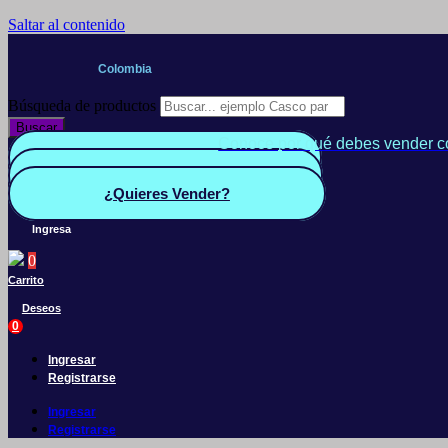
Saltar al contenido
Colombia
Búsqueda de productos
Buscar
Conoce por qué debes vender c
Quiero Vender
Panel vendedor
¿Quieres Vender?
Ingresa
0
Carrito
Deseos
0
Ingresar
Registrarse
Ingresar
Registrarse