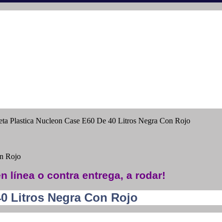
eta Plastica Nucleon Case E60 De 40 Litros Negra Con Rojo
on Rojo
n línea o contra entrega, a rodar!
40 Litros Negra Con Rojo