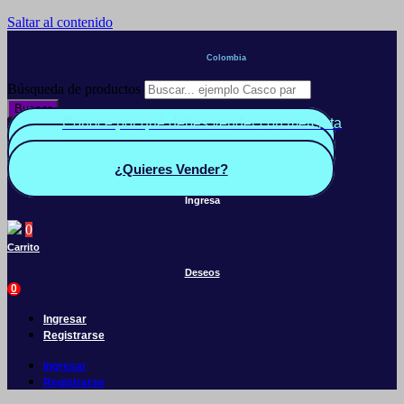
Saltar al contenido
Colombia
Búsqueda de productos
Buscar
Conoce por qué debes vender con mercleta
Quiero Vender
Panel vendedor
¿Quieres Vender?
Ingresa
0
Carrito
Deseos
0
Ingresar
Registrarse
Ingresar
Registrarse