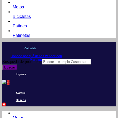
Motos
Bicicletas
Patines
Patinetas
Colombia
Conoce por qué debes vender con
Mercleta
Búsqueda de productos
Buscar
Ingresa
0
Carrito
Deseos
0
Motos