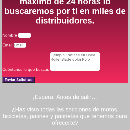
máximo de 24 horas lo
buscaremos por ti en miles de
distribuidores.
Nombre
Email
Cuéntanos lo que buscas
Enviar Solicitud
¡Espera! Antes de salir…
¿Has visto todas las secciones de motos,
bicicletas, patines y patinetas que tenemos para
ofrecerte?