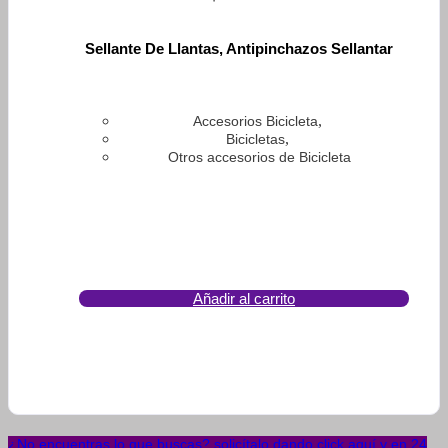
Sellante De Llantas, Antipinchazos Sellantar
,
Accesorios Bicicleta
,
Bicicletas
Otros accesorios de Bicicleta
Añadir al carrito
¿No encuentras lo que buscas? solicítalo dando click aquí y en 24