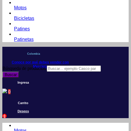
Motos
Bicicletas
Patines
Patinetas
Colombia
Conoce por qué debes vender con
Mercleta
Búsqueda de productos
Buscar
Ingresa
0
Carrito
Deseos
0
Motos