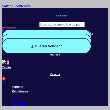
Saltar al contenido
Colombia
Búsqueda de productos
Buscar
Conoce por qué debes vender con mercleta
Quiero Vender
Panel vendedor
¿Quieres Vender?
Ingresa
0
Carrito
Deseos
0
Ingresar
Registrarse
Ingresar
Registrarse