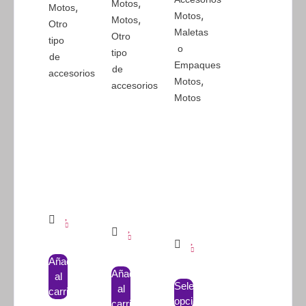
,
Motos
,
Motos
,
Motos
,
Motos
Otro
Maletas
Otro
tipo
o
tipo
de
Empaques
de
accesorios
,
Motos
accesorios
Motos
Añadir
Añadir
al
Seleccionar
al
carrito
opciones
carrito