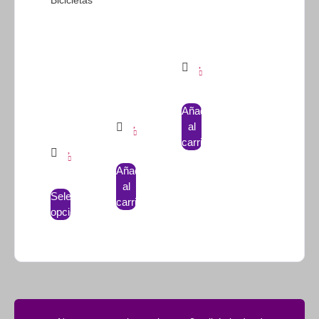
Bicicletas
Añadir
al
carrito
Añadir
al
Seleccionar
carrito
opciones