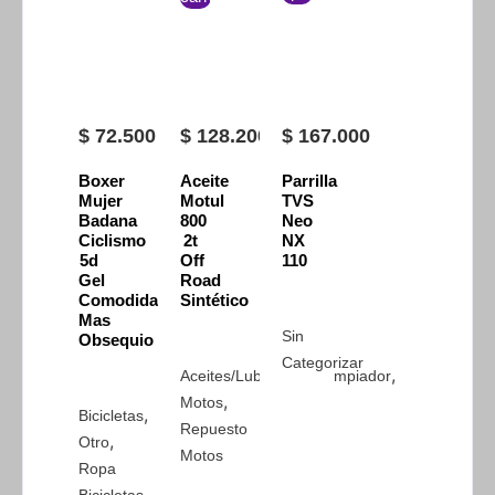
$
72.500
$
128.200
$
167.000
Boxer
Aceite
Parrilla
Mujer
Motul
TVS
Badana
800
Neo
Ciclismo
2t
NX
5d
Off
110
Gel
Road
Comodidad
Sintético
Mas
Sin
Obsequio
Categorizar
,
Aceites/Lubricantes/Limpiador
,
Motos
,
Bicicletas
Repuesto
,
Otro
Motos
Ropa