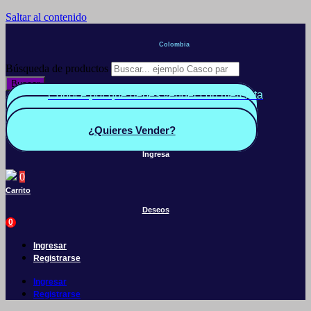
Saltar al contenido
Colombia
Búsqueda de productos
Buscar
Conoce por qué debes vender con mercleta
Quiero Vender
Panel vendedor
¿Quieres Vender?
Ingresa
0
Carrito
Deseos
0
Ingresar
Registrarse
Ingresar
Registrarse