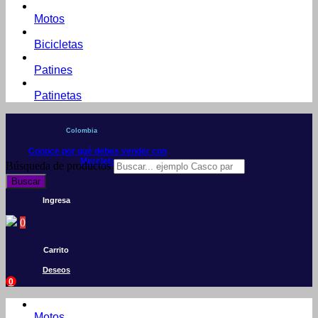
Motos
Bicicletas
Patines
Patinetas
Colombia
Conoce por qué debes vender con
Mercleta
Búsqueda de productos
Buscar
Ingresa
0
Carrito
Deseos
0
Motos