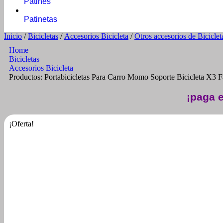
Patines
Patinetas
Inicio
/
Bicicletas
/
Accesorios Bicicleta
/
Otros accesorios de Biciclet
Home
Bicicletas
Accesorios Bicicleta
Productos: Portabicicletas Para Carro Momo Soporte Bicicleta X3
¡paga e
¡Oferta!