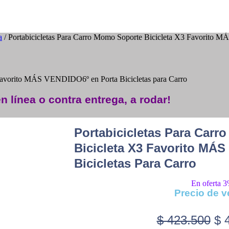
a
/ Portabicicletas Para Carro Momo Soporte Bicicleta X3 Favorito M
 Favorito MÁS VENDIDO6º en Porta Bicicletas para Carro
n línea o contra entrega, a rodar!
Portabicicletas Para Car
Bicicleta X3 Favorito MÁ
Bicicletas Para Carro
En oferta 
Precio de v
$
423.500
$
4