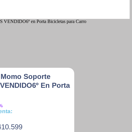
ÁS VENDIDO6º en Porta Bicicletas para Carro
ro Momo Soporte
S VENDIDO6º En Porta
3%
enta:
10.599